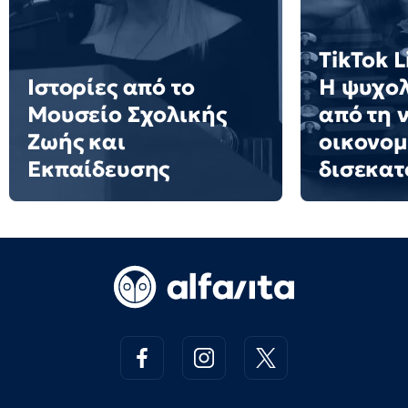
TikTok L
Ιστορίες από το
Η ψυχολ
Μουσείο Σχολικής
από τη 
Ζωής και
οικονομ
Εκπαίδευσης
δισεκα