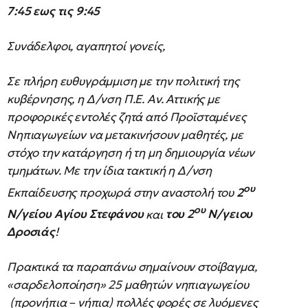
7:45 εως τις 9:45
Συνάδελφοι, αγαπητοί γονείς,
Σε πλήρη ευθυγράμμιση με την πολιτική της
κυβέρνησης, η Δ/νση Π.Ε. Αν. Αττικής με
προφορικές εντολές ζητά από Προϊσταμένες
Νηπιαγωγείων να μετακινήσουν μαθητές, με
στόχο την κατάργηση ή τη μη δημιουργία νέων
τμημάτων. Με την ίδια τακτική η Δ/νση
ου
Εκπαίδευσης προχωρά στην αναστολή του
2
ου
Ν/γείου Αγίου Στεφάνου
και
του 2
Ν/γειου
Δροσιάς
!
Πρακτικά τα παραπάνω σημαίνουν στοίβαγμα,
«σαρδελοποίηση» 25 μαθητών νηπιαγωγείου
(προνήπια – νήπια) πολλές φορές σε λυόμενες