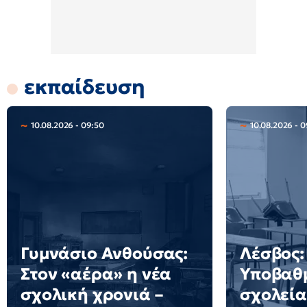
εκπαίδευση
10.08.2026 - 09:50
10.08.2026 - 0
Γυμνάσιο Ανθούσας:
Λέσβος:
Στον «αέρα» η νέα
Υποβαθμ
σχολική χρονιά –
σχολεία