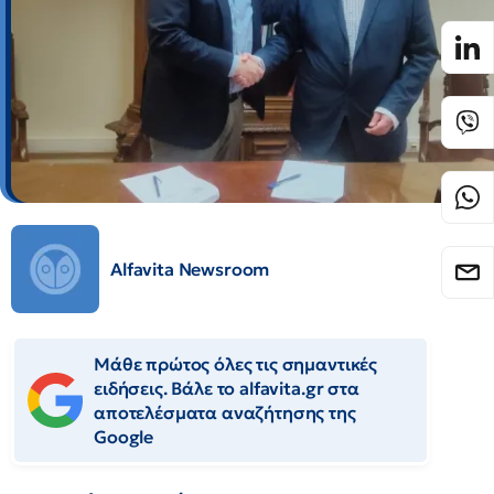
Alfavita Newsroom
Μάθε πρώτος όλες τις σημαντικές
ειδήσεις. Βάλε το alfavita.gr στα
αποτελέσματα αναζήτησης της
Google