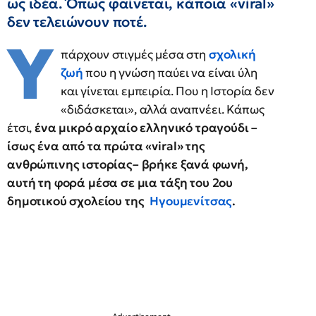
ως ιδέα. Όπως φαίνεται, κάποια «viral»
δεν τελειώνουν ποτέ.
Υ
πάρχουν στιγμές μέσα στη
σχολική
ζωή
που η γνώση παύει να είναι ύλη
και γίνεται εμπειρία. Που η Ιστορία δεν
«διδάσκεται», αλλά αναπνέει. Κάπως
έτσι,
ένα μικρό αρχαίο ελληνικό τραγούδι –
ίσως ένα από τα πρώτα «viral» της
ανθρώπινης ιστορίας– βρήκε ξανά φωνή,
αυτή τη φορά μέσα σε μια τάξη του 2ου
δημοτικού σχολείου της
Ηγουμενίτσας
.