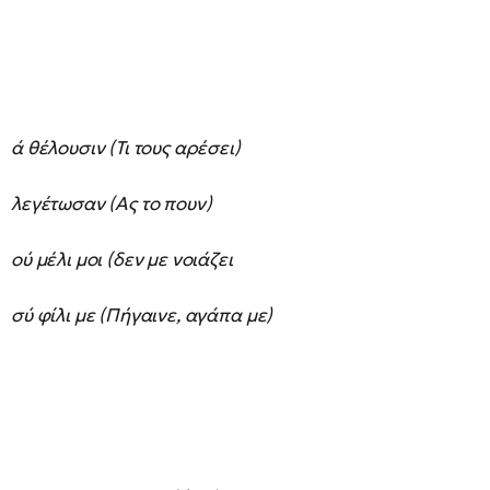
ά θέλουσιν (Τι τους αρέσει)
λεγέτωσαν (Ας το πουν)
ού μέλι μοι (δεν με νοιάζει
σύ φίλι με (Πήγαινε, αγάπα με)