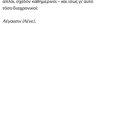
απλοί, σχεδόν καθημερινοί – και ίσως γι’ αυτό
τόσο διαχρονικοί:
Λέγουσιν (Λένε),