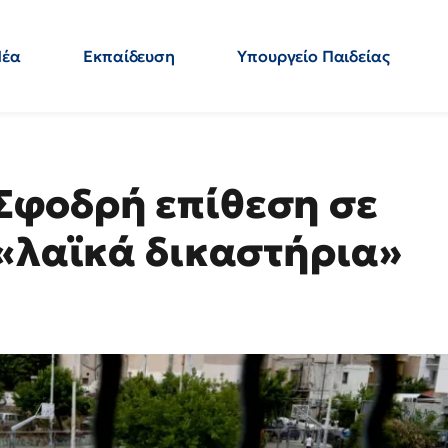
Νέα
Εκπαίδευση
Υπουργείο Παιδείας
 Εκπαιδευτικών
Μεταπτυχιακά
Πολιτική
Κόσμος
- Απαντήσεις
Σφοδρή επίθεση σε
 «λαϊκά δικαστήρια»