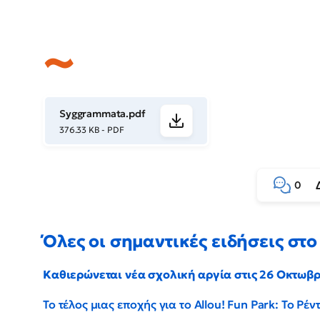
Syggrammata.pdf
376.33 KB - PDF
0
Όλες οι σημαντικές ειδήσεις στο 
Καθιερώνεται νέα σχολική αργία στις 26 Οκτωβ
Το τέλος μιας εποχής για το Allou! Fun Park: Το Ρ