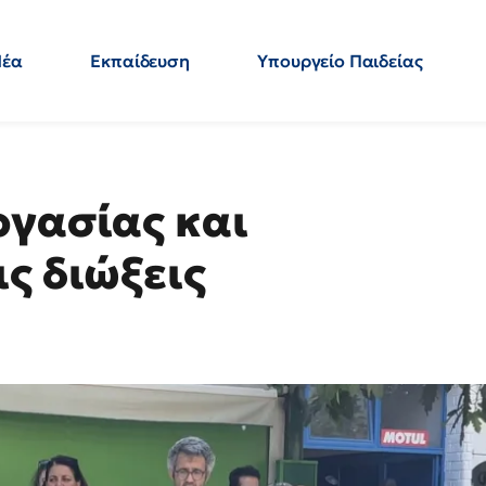
Νέα
Εκπαίδευση
Υπουργείο Παιδείας
 Εκπαιδευτικών
Μεταπτυχιακά
Πολιτική
Κόσμος
- Απαντήσεις
ργασίας και
ς διώξεις