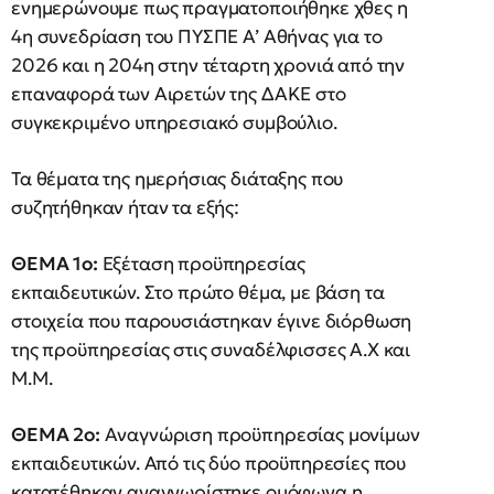
ενημερώνουμε πως πραγματοποιήθηκε χθες η
4η συνεδρίαση του ΠΥΣΠΕ Α’ Αθήνας για το
2026 και η 204η στην τέταρτη χρονιά από την
επαναφορά των Αιρετών της ΔΑΚΕ στο
συγκεκριμένο υπηρεσιακό συμβούλιο.
Τα θέματα της ημερήσιας διάταξης που
συζητήθηκαν ήταν τα εξής:
ΘΕΜΑ 1ο:
Εξέταση προϋπηρεσίας
εκπαιδευτικών. Στο πρώτο θέμα, με βάση τα
στοιχεία που παρουσιάστηκαν έγινε διόρθωση
της προϋπηρεσίας στις συναδέλφισσες Α.Χ και
Μ.Μ.
ΘΕΜΑ 2ο:
Αναγνώριση προϋπηρεσίας μονίμων
εκπαιδευτικών. Από τις δύο προϋπηρεσίες που
κατατέθηκαν αναγνωρίστηκε ομόφωνα η