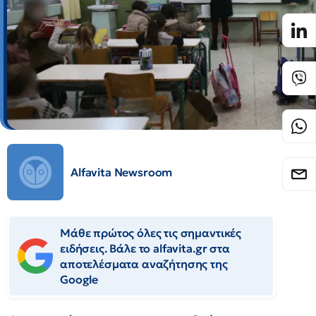
Alfavita Newsroom
Μάθε πρώτος όλες τις σημαντικές
ειδήσεις. Βάλε το alfavita.gr στα
αποτελέσματα αναζήτησης της
Google