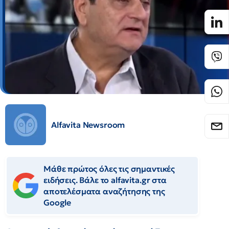
Alfavita Newsroom
Μάθε πρώτος όλες τις σημαντικές
ειδήσεις. Βάλε το alfavita.gr στα
αποτελέσματα αναζήτησης της
Google