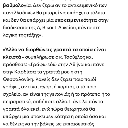
βαθμολο
γία. Δεν ξέρω αν το αντικειμενικό των
πανελλαδικών θα μπορεί να υπάρχει απόλυτα
και δεν θα υπάρχει μία
υποκειμενικότητα
στην
διαδικασία της Α, Β και Γ Λυκείου, πάντα στη
λογική της τάξης«.
«
Άλλο να διορθώνεις γραπτά τα οποία είναι
κλειστά
» συμπλήρωσε ο κ. Τσούχλος και
πρόσθεσε: «Γράφω εδώ στην Αθήνα και πάνε
στην Καρδίτσα τα γραπτά μου ή στη
Θεσσαλονίκη. Κανείς δεν ξέρει ποιο παιδί
γράφει, αν είναι αγόρι ή κορίτσι, από ποιο
σχολείο, αν είναι της γειτονιάς ή το πρότυπο ή το
πειραματικό, οτιδήποτε άλλο. Πάνε λοιπόν τα
γραπτά όλα εκεί, ενώ τώρα θεωρητικά θα
υπάρχει μια υποκειμενικότητα η οποία όσο και
να θέλεις να την βάλεις ως εκπαιδευτικός