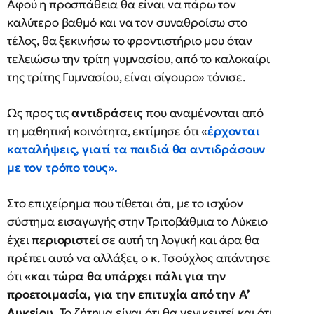
Αφού η προσπάθεια θα είναι να πάρω τον
καλύτερο βαθμό και να τον συναθροίσω στο
τέλος, θα ξεκινήσω το φροντιστήριο μου όταν
τελειώσω την τρίτη γυμνασίου, από το καλοκαίρι
της τρίτης Γυμνασίου, είναι σίγουρο» τόνισε.
Ως προς τις
αντιδράσεις
που αναμένονται από
τη μαθητική κοινότητα, εκτίμησε ότι «
έρχονται
καταλήψεις, γιατί τα παιδιά θα αντιδράσουν
με τον τρόπο τους».
Στο επιχείρημα που τίθεται ότι, με το ισχύον
σύστημα εισαγωγής στην Τριτοβάθμια το Λύκειο
έχει
περιοριστεί
σε αυτή τη λογική και άρα θα
πρέπει αυτό να αλλάξει, ο κ. Τσούχλος απάντησε
ότι
«και τώρα θα υπάρχει πάλι για την
προετοιμασία, για την επιτυχία από την Α’
Λυκείου.
Το ζήτημα είναι ότι θα γενικευτεί και ότι