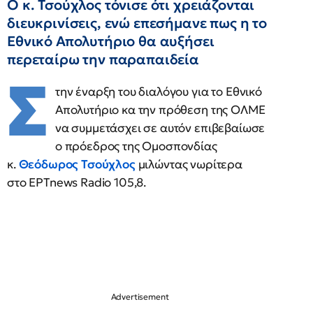
Ο κ. Τσούχλος τόνισε ότι χρειάζονται
διευκρινίσεις, ενώ επεσήμανε πως η το
Εθνικό Απολυτήριο θα αυξήσει
περεταίρω την παραπαιδεία
Σ
την έναρξη του διαλόγου για το Εθνικό
Απολυτήριο κα την πρόθεση της ΟΛΜΕ
να συμμετάσχει σε αυτόν επιβεβαίωσε
ο πρόεδρος της Ομοσπονδίας
κ.
Θεόδωρος Τσούχλος
μιλώντας νωρίτερα
στο ΕΡΤnews Radio 105,8.