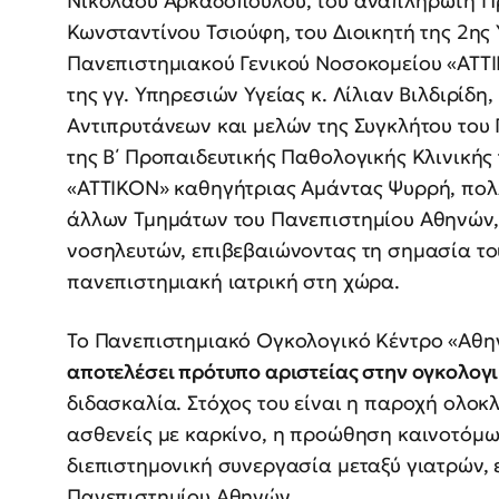
Νικόλαου Αρκαδόπουλου, του αναπληρωτή Πρ
Κωνσταντίνου Τσιούφη, του Διοικητή της 2ης 
Πανεπιστημιακού Γενικού Νοσοκομείου «ΑΤΤ
της γγ. Υπηρεσιών Υγείας κ. Λίλιαν Βιλδιρίδη
Αντιπρυτάνεων και μελών της Συγκλήτου του 
της Β΄ Προπαιδευτικής Παθολογικής Κλινική
«ΑΤΤΙΚΟΝ» καθηγήτριας Αμάντας Ψυρρή, πολλ
άλλων Τμημάτων του Πανεπιστημίου Αθηνών,
νοσηλευτών, επιβεβαιώνοντας τη σημασία του
πανεπιστημιακή ιατρική στη χώρα.
Το Πανεπιστημιακό Ογκολογικό Κέντρο «Αθην
αποτελέσει πρότυπο αριστείας στην ογκολογ
διδασκαλία. Στόχος του είναι η παροχή ολο
ασθενείς με καρκίνο, η προώθηση καινοτόμων
διεπιστημονική συνεργασία μεταξύ γιατρών, 
Πανεπιστημίου Αθηνών.