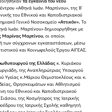
ποιήθηκαν
τα εγκαίνια του νέου
έντρου «Αθηνά Ιωάν. Μαρτίνου», της Β΄
νικής του Εθνικού και Καποδιστριακού
ημιακό Γενικό Νοσοκομείο
«Αττικόν».
Το
ηνά Ιωάν. Μαρτίνου» δημιουργήθηκε με
ς Μαρίνας Μαρτίνου
, οι οποίοι
υή των σύγχρονων εγκαταστάσεων, μέσω
τιστικού και Κοινωφελούς Έργου ΑΙΓΕΑΣ.
ρωθυπουργού της Ελλάδας
κ. Κυριάκου
εωργιάδη, της Αναπληρώτριας Υπουργού
ύ Υγείας κ.Μάριου Θεμιστοκλέους και κ.
δείας, Θρησκευμάτων και Αθλητισμού
νη του Εθνικού και Καποδιστριακού
Σιάσου, της Κοσμήτορος της Ιατρικής
οέδρου της Ιατρικής Σχολής καθηγητή