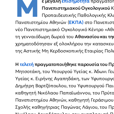
Μ
ε μεγάλη
επισημότητα
πραγματο
Πανεπιστημιακού Ογκολογικού
Κ
Προπαιδευτικής Παθολογικής Κλι
Πανεπιστημίου Αθηνών (
ΕΚΠΑ)
στο Πανεπιστ
νέο Πανεπιστημιακό Ογκολογικό Κέντρο «Αθ
τη γενναιόδωρη δωρεά του
Αθανασίου και τη
χρηματοδότησαν εξ ολοκλήρου την κατασκε
της Αστικής Μη Κερδοσκοπικής Εταιρίας Πολι
Η
τελετή
πραγματοποιήθηκε παρουσία του Π
Μητσοτάκη, του Υπουργού Υγείας κ. Άδωνι Γ
Υγείας κ. Ειρήνης Αγαπηδάκη, των Υφυπουργο
Δημήτρη Βαρτζόπουλου, του Υφυπουργού Παι
καθηγητή Νικόλαου Παπαϊωάννου, του Πρύτα
Πανεπιστημίου Αθηνών, καθηγητή Γεράσιμου 
Σχολής καθηγήτριας Παγώνας Λάγιου, του Πρ