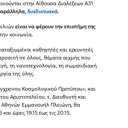
ποιούνται στην Αίθουσα Διαλέξεων Α31
αράλληλα,
διαδικτυακά
.
μιλιών
είναι να φέρουν την επιστήμη της
την κοινωνία.
 καταξιωμένοι καθηγητές και ερευνητές
ροσιτή σε όλους, θέματα αιχμής που
γή, τη νανοτεχνολογία, τη σωματιδιακή
ργία της ύλης.
Σύγχρονου Κοσμολογικού Προτύπου», και
ου Αριστοτελείου, τ. Διευθυντή και
υ Αθηνών Εμμανουήλ Πλειώνη, θα
και ώρες 19.15 έως τις 20.15.