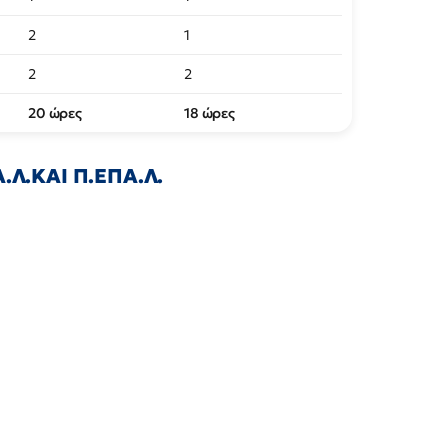
2
1
2
2
20 ώρες
18 ώρες
.Λ.ΚΑΙ Π.ΕΠΑ.Λ.