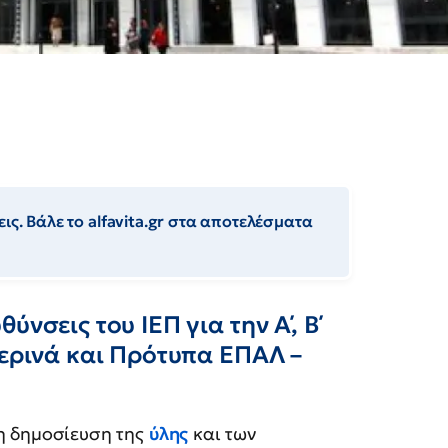
ις. Βάλε το alfavita.gr στα αποτελέσματα
νσεις του ΙΕΠ για την Α΄, Β΄
περινά και Πρότυπα ΕΠΑΛ –
 δημοσίευση της
ύλης
και των