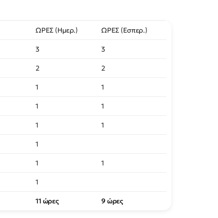
ΩΡΕΣ (Ημερ.)
ΩΡΕΣ (Εσπερ.)
3
3
2
2
1
1
1
1
1
1
1
1
1
1
11 ώρες
9 ώρες