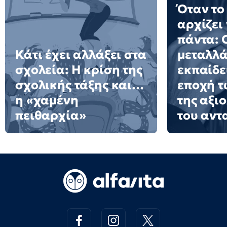
Όταν το
αρχίζει
πάντα: 
Κάτι έχει αλλάξει στα
μεταλλά
σχολεία: H κρίση της
εκπαίδε
σχολικής τάξης και…
εποχή τ
η «χαμένη
της αξι
πειθαρχία»
του αντ