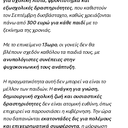
για σχολική λίστα, φροντιστήρια και
εξωσχολικές δραστηριότητες
, που καθιστούν
τον Σεπτέμβρη δυσβάσταχτο, καθώς χρειάζονται
πάνω από
300 ευρώ για κάθε παιδί
με το
ξεκίνημα της χρονιάς.
Με το επικείμενο
13ωρο
, οι γονείς δεν θα
βλέπουν σχεδόν καθόλου τα παιδιά τους, με
ανυπολόγιστες συνέπειες στην
ψυχοκοινωνική τους ανάπτυξη
.
Η πραγματικότητα αυτή δεν μπορεί να είναι το
μέλλον των παιδιών. Η
ανάγκη για γνώση,
δημιουργική σχολική ζωή και ουσιαστικές
δραστηριότητες
δεν είναι ατομική ευθύνη, όπως
επιχειρεί να παρουσιάσει η κυβέρνηση. Την ώρα
που δαπανώνται
εκατοντάδες δις για πολέμους
και επιχειρηματικά συμφέροντα
, η μόρφωση