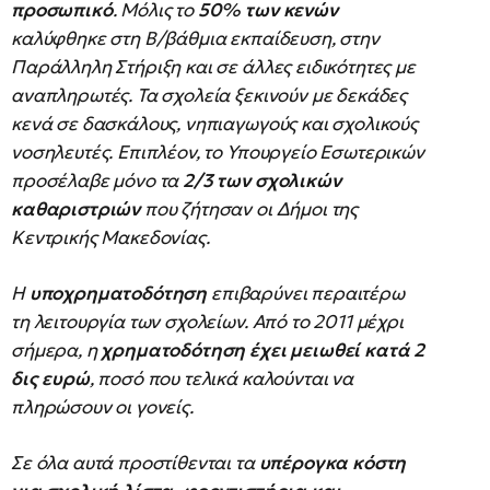
προσωπικό
. Μόλις το
50% των κενών
καλύφθηκε στη Β/βάθμια εκπαίδευση, στην
Παράλληλη Στήριξη και σε άλλες ειδικότητες με
αναπληρωτές. Τα σχολεία ξεκινούν με δεκάδες
κενά σε δασκάλους, νηπιαγωγούς και σχολικούς
νοσηλευτές. Επιπλέον, το Υπουργείο Εσωτερικών
προσέλαβε μόνο τα
2/3 των σχολικών
καθαριστριών
που ζήτησαν οι Δήμοι της
Κεντρικής Μακεδονίας.
Η
υποχρηματοδότηση
επιβαρύνει περαιτέρω
τη λειτουργία των σχολείων. Από το 2011 μέχρι
σήμερα, η
χρηματοδότηση έχει μειωθεί κατά 2
δις ευρώ
, ποσό που τελικά καλούνται να
πληρώσουν οι γονείς.
Σε όλα αυτά προστίθενται τα
υπέρογκα κόστη