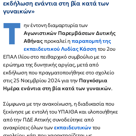
εκδήλωση ενάντια στη βία κατά των
γυναικών»
Τ
ην έντονη διαμαρτυρία των
Αγωνιστικών Παρεμβάσεων Δυτικής
Αθήνας
προκαλεί η
παραπομπή της
εκπαιδευτικού
Λυδίας Κάσση
του 2ου
ΕΠΑΛ Ιλίου στο πειθαρχικό συμβούλιο με το
ερώτημα της δυνητικής αργίας, μετά από
εκδήλωση που πραγματοποιήθηκε στο σχολείο
στις 25 Νοεμβρίου 2024 για την
Παγκόσμια
Ημέρα ενάντια στη βία κατά των γυναικών
.
Σύμφωνα με την ανακοίνωση, η διαδικασία που
ξεκίνησε με εντολή του ΥΠΑΙΘΑ και υλοποιήθηκε
από την ΠΔΕ Αττικής συνοδεύτηκε από
ανακρίσεις όλων των
εκπαιδευτικών
του
σχολείου, κάτι που χαρακτηρίζεται ως