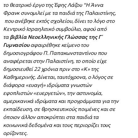
το θεατρικό έργο της Έφης Λάζου “Η Άννα
Φρανκ συνομιλεί με τα παιδιά της Παλαιστίνης,
που ανέβηκε εκτός σχολείου, δίνει το λόγο στο
Κεντρικό Ισραηλιτικό συμβούλιο, αφού από
τα
βιβλία Νεοελληνικής Γλώσσας της Γ΄
Γυμνασίου
αφαιρέθηκε κείμενο του
δημοσιογράφου Π. Παπακωνσταντίνου που
αναφέρεται στην Παλαιστίνη, το οποίο είχε
δημοσιευθεί 22 χρόνια πριν στο «Κ» της
Καθημερινής. Δίνεται, ταυτόχρονα, ο λόγος σε
διάφορα «ευαγή» ιδρύματα γνωστών
εφοπλιστών «ευεργετών», την αστυνομία,
αμερικανικά ιδρύματα και προγράμματα για την
εκπαίδευση, σε θρησκευτικούς ποιμένες και σε
όποιον άλλον αποκρύπτει στα παιδιά τα
κοινωνικά δεδομένα και τους περιορίζει τους
ορίζοντες.