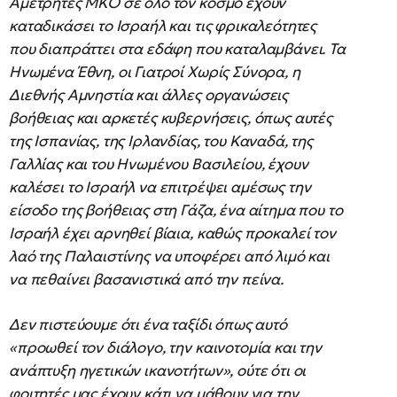
Αμέτρητες ΜΚΟ σε όλο τον κόσμο έχουν
καταδικάσει το Ισραήλ και τις φρικαλεότητες
που διαπράττει στα εδάφη που καταλαμβάνει. Τα
Ηνωμένα Έθνη, οι Γιατροί Χωρίς Σύνορα, η
Διεθνής Αμνηστία και άλλες οργανώσεις
βοήθειας και αρκετές κυβερνήσεις, όπως αυτές
της Ισπανίας, της Ιρλανδίας, του Καναδά, της
Γαλλίας και του Ηνωμένου Βασιλείου, έχουν
καλέσει το Ισραήλ να επιτρέψει αμέσως την
είσοδο της βοήθειας στη Γάζα, ένα αίτημα που το
Ισραήλ έχει αρνηθεί βίαια, καθώς προκαλεί τον
λαό της Παλαιστίνης να υποφέρει από λιμό και
να πεθαίνει βασανιστικά από την πείνα.
Δεν πιστεύουμε ότι ένα ταξίδι όπως αυτό
«προωθεί τον διάλογο, την καινοτομία και την
ανάπτυξη ηγετικών ικανοτήτων», ούτε ότι οι
φοιτητές μας έχουν κάτι να μάθουν για την