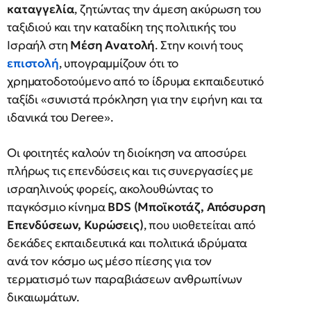
καταγγελία
, ζητώντας την άμεση ακύρωση του
ταξιδιού και την καταδίκη της πολιτικής του
Ισραήλ στη
Μέση Ανατολή
. Στην κοινή τους
επιστολή
, υπογραμμίζουν ότι το
χρηματοδοτούμενο από το ίδρυμα εκπαιδευτικό
ταξίδι «συνιστά πρόκληση για την ειρήνη και τα
ιδανικά του Deree».
Οι φοιτητές καλούν τη διοίκηση να αποσύρει
πλήρως τις επενδύσεις και τις συνεργασίες με
ισραηλινούς φορείς, ακολουθώντας το
παγκόσμιο κίνημα
BDS (Μποϊκοτάζ, Απόσυρση
Επενδύσεων, Κυρώσεις)
, που υιοθετείται από
δεκάδες εκπαιδευτικά και πολιτικά ιδρύματα
ανά τον κόσμο ως μέσο πίεσης για τον
τερματισμό των παραβιάσεων ανθρωπίνων
δικαιωμάτων.