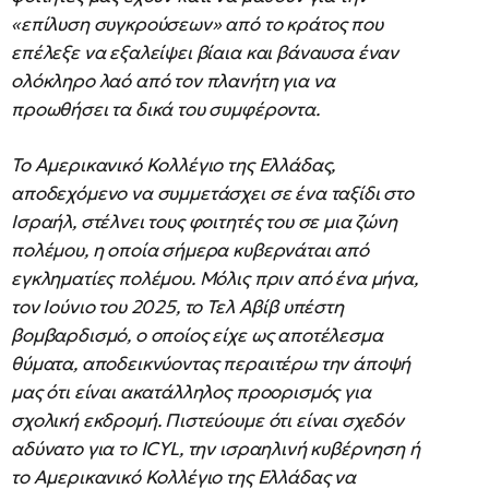
«επίλυση συγκρούσεων» από το κράτος που
επέλεξε να εξαλείψει βίαια και βάναυσα έναν
ολόκληρο λαό από τον πλανήτη για να
προωθήσει τα δικά του συμφέροντα.
Το Αμερικανικό Κολλέγιο της Ελλάδας,
αποδεχόμενο να συμμετάσχει σε ένα ταξίδι στο
Ισραήλ, στέλνει τους φοιτητές του σε μια ζώνη
πολέμου, η οποία σήμερα κυβερνάται από
εγκληματίες πολέμου. Μόλις πριν από ένα μήνα,
τον Ιούνιο του 2025, το Τελ Αβίβ υπέστη
βομβαρδισμό, ο οποίος είχε ως αποτέλεσμα
θύματα, αποδεικνύοντας περαιτέρω την άποψή
μας ότι είναι ακατάλληλος προορισμός για
σχολική εκδρομή. Πιστεύουμε ότι είναι σχεδόν
αδύνατο για το ICYL, την ισραηλινή κυβέρνηση ή
το Αμερικανικό Κολλέγιο της Ελλάδας να