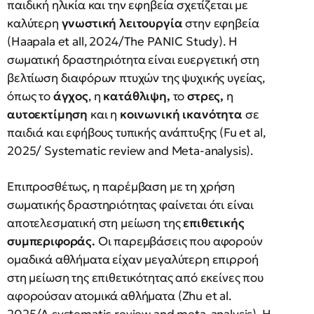
παιδική ηλικία και την εφηβεία σχετίζεται με
καλύτερη
γνωστική λειτουργία
στην εφηβεία
(Haapala et all, 2024/The PANIC Study). Η
σωματική δραστηριότητα είναι ευεργετική στη
βελτίωση διαφόρων πτυχών της ψυχικής υγείας,
όπως το
άγχος
, η
κατάθλιψη,
το
στρες,
η
αυτοεκτίμηση
και η
κοινωνική ικανότητα
σε
παιδιά και εφήβους τυπικής ανάπτυξης (Fu et al,
2025/ Systematic review and Meta-analysis).
Επιπροσθέτως, η παρέμβαση με τη χρήση
σωματικής δραστηριότητας φαίνεται ότι είναι
αποτελεσματική στη μείωση της
επιθετικής
συμπεριφοράς.
Οι παρεμβάσεις που αφορούν
ομαδικά αθλήματα είχαν μεγαλύτερη επιρροή
στη μείωση της επιθετικότητας από εκείνες που
αφορούσαν ατομικά αθλήματα (Zhu et al.