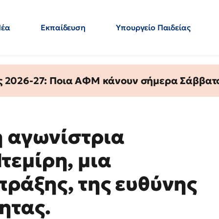
Νέα
Εκπαίδευση
Υπουργείο Παιδείας
 Εκπαιδευτικών
Μεταπτυχιακά
Πολιτική
Κόσμος
- Απαντήσεις
ς 2026-27: Ποια ΑΦΜ κάνουν σήμερα Σάββατο
η αγωνίστρια
εμίρη, μια
πράξης, της ευθύνης
ητας.