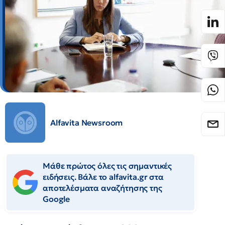
Alfavita Newsroom
Μάθε πρώτος όλες τις σημαντικές
ειδήσεις. Βάλε το alfavita.gr στα
αποτελέσματα αναζήτησης της
Google