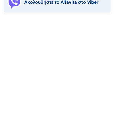
Ακολουθήστε το Αlfavita στο Viber