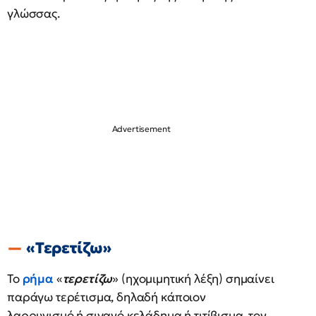
γλώσσας.
«Τερετίζω»
Το
ρήμα
«
τερετίζω
» (ηχομιμητική λέξη) σημαίνει
παράγω τερέτισμα, δηλαδή κάποιον
λαρρυγισμό ή σιγανό κελάδημα ή τιτίβισμα, τον