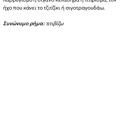
ήχο που κάνει το τζιτζίκι ή σιγοτραγουδάω.
Συνώνυμο ρήμα:
τιτιβίζω