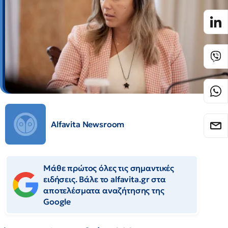
Alfavita Newsroom
Μάθε πρώτος όλες τις σημαντικές
ειδήσεις. Βάλε το alfavita.gr στα
αποτελέσματα αναζήτησης της
Google