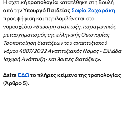
Η σχετική
τροπολογία
κατατέθηκε στη Βουλή
από την
Υπουργό Παιδείας
Σοφία Ζαχαράκη
προς ψήφιση και περιλαμβάνεται στο
νομοσχέδιο
«Βιώσιμη ανάπτυξη, παραγωγικός
μετασχηματισμός της ελληνικής Οικονομίας -
Τροποποίηση διατάξεων του αναπτυξιακού
νόμου 4887/2022 Αναπτυξιακός Νόμος - Ελλάδα
Ισχυρή Ανάπτυξη- και λοιπές διατάξεις».
Δείτε
ΕΔΩ
το πλήρες κείμενο της τροπολογίας
(Άρθρο 5).