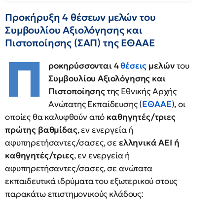
Προκήρυξη 4 θέσεων μελών του
Συμβουλίου Αξιολόγησης και
Πιστοποίησης (ΣΑΠ) της ΕΘΑΑΕ
Π
ροκηρύσσονται 4
θέσεις
μελών
του
Συμβουλίου Αξιολόγησης και
Πιστοποίησης
της Εθνικής Αρχής
Ανώτατης Εκπαίδευσης (
ΕΘΑΑΕ
), οι
οποίες θα καλυφθούν από
καθηγητές/τριες
πρώτης βαθμίδας
, εν ενεργεία ή
αφυπηρετήσαντες/σασες, σε
ελληνικά ΑΕΙ ή
καθηγητές/τριες
, εν ενεργεία ή
αφυπηρετήσαντες/σασες, σε ανώτατα
εκπαιδευτικά ιδρύματα του εξωτερικού στους
παρακάτω επιστημονικούς κλάδους: