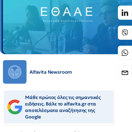
Alfavita Newsroom
Μάθε πρώτος όλες τις σημαντικές
ειδήσεις. Βάλε το alfavita.gr στα
αποτελέσματα αναζήτησης της
Google