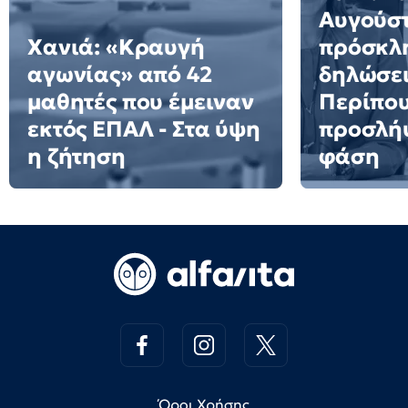
Αυγούστ
Χανιά: «Κραυγή
πρόσκλη
αγωνίας» από 42
δηλώσει
μαθητές που έμειναν
Περίπου
εκτός ΕΠΑΛ - Στα ύψη
προσλήψ
η ζήτηση
φάση
Όροι Χρήσης