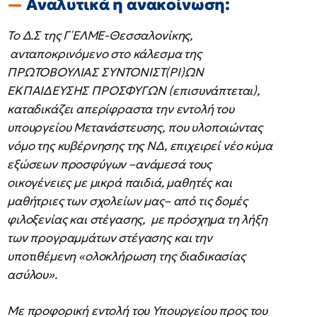
Αναλυτικά η ανακοίνωση:
Το Δ.Σ της Γ΄ΕΛΜΕ-Θεσσαλονίκης,
ανταποκρινόμενο στο κάλεσμα της
ΠΡΩΤΟΒΟΥΛΙΑΣ ΣΥΝΤΟΝΙΣΤ(ΡΙ)ΩΝ
ΕΚΠΑΙΔΕΥΣΗΣ ΠΡΟΣΦΥΓΩΝ (επισυνάπτεται),
καταδικάζει απερίφραστα την εντολή του
υπουργείου Μετανάστευσης, που υλοποιώντας
νόμο της κυβέρνησης της ΝΔ, επιχειρεί νέο κύμα
εξώσεων προσφύγων –ανάμεσά τους
οικογένειες με μικρά παιδιά, μαθητές και
μαθήτριες των σχολείων μας– από τις δομές
φιλοξενίας και στέγασης, με πρόσχημα τη λήξη
των προγραμμάτων στέγασης και την
υποτιθέμενη «ολοκλήρωση της διαδικασίας
ασύλου».
Με προφορική εντολή του Υπουργείου προς του