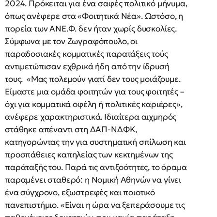
2024. Πρόκειται για ένα σαφές πολιτικό μήνυμα,
όπως ανέφερε στα «Φοιτητικά Νέα». Ωστόσο, η
πορεία των ΑΝΕ.Φ. δεν ήταν χωρίς δυσκολίες.
Σύμφωνα με τον Ζωγραφόπουλο, οι
παραδοσιακές κομματικές παρατάξεις τούς
αντιμετώπισαν εχθρικά ήδη από την ίδρυσή
τους. «Μας πολεμούν γιατί δεν τους μοιάζουμε.
Είμαστε μια ομάδα φοιτητών για τους φοιτητές –
όχι για κομματικά οφέλη ή πολιτικές καριέρες»,
ανέφερε χαρακτηριστικά. Ιδιαίτερα αιχμηρός
στάθηκε απέναντι στη ΔΑΠ-ΝΔΦΚ,
κατηγορώντας την για συστηματική σπίλωση και
προσπάθειες καπηλείας των κεκτημένων της
παράταξής του. Παρά τις αντιξοότητες, το όραμα
παραμένει σταθερό: η Νομική Αθηνών να γίνει
ένα σύγχρονο, εξωστρεφές και ποιοτικό
πανεπιστήμιο. «Είναι η ώρα να ξεπεράσουμε τις