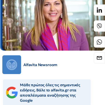
Alfavita Newsroom
Μάθε πρώτος όλες τις σημαντικές
ειδήσεις. Βάλε το alfavita.gr στα
αποτελέσματα αναζήτησης της
Google