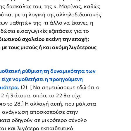
ης δασκάλας του, της κ. Μαρίνας, καθώς
ού και με τη λογική της αλληλοδιδακτικής
ων μαθητών της -τι άλλο να έκανε;, η
δώσει εισαγωγικές εξετάσεις για το
διωτικού σχολείου εκείνη την εποχή;
η με τους μισούς ή και ακόμη λιγότερους
ομοθετική ρύθμιση τη δυναμικότητα των
 είχε νομοθετήσει η προηγούμενη
αιότερα
.
(2) [ Να σημειώσουμε εδώ ότι ο
 ή 3 άτομα, οπότε το 22 θα είχε
ριο το 28.] Η αλλαγή αυτή, που μάλιστα
τη ανάγνωση αποσκοπούσε στην
ατα οδηγούν σε μικρότερο σύνολο
αι και λιγότερο εκπαιδευτικό