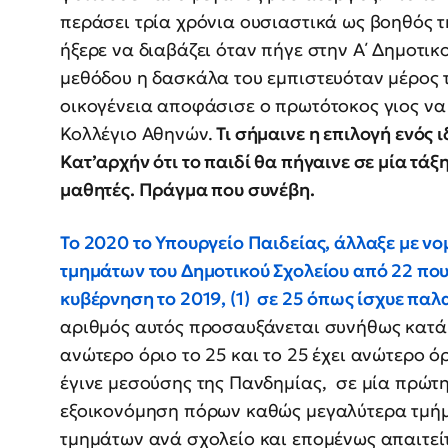
περάσει τρία χρόνια ουσιαστικά ως βοηθός τ
ήξερε να διαβάζει όταν πήγε στην Α΄ Δημοτικ
μεθόδου η δασκάλα του εμπιστευόταν μέρος τ
οικογένεια αποφάσισε ο πρωτότοκος γιος να 
Κολλέγιο Αθηνών.
Τι σήμαινε η επιλογή ενός ι
Κατ’αρχήν ότι το παιδί θα πήγαινε σε μία τάξ
μαθητές. Πράγμα που συνέβη.
Το 2020 το Υπουργείο Παιδείας, άλλαξε με ν
τμημάτων του Δημοτικού Σχολείου από 22 που
κυβέρνηση το 2019, (1) σε 25 όπως ίσχυε παλ
αριθμός αυτός προσαυξάνεται συνήθως κατά 2
ανώτερο όριο το 25 και το 25 έχει ανώτερο ό
έγινε μεσούσης της Πανδημίας, σε μία πρώ
εξοικονόμηση πόρων καθώς μεγαλύτερα τμήμ
τμημάτων ανά σχολείο και επομένως απαιτείτ