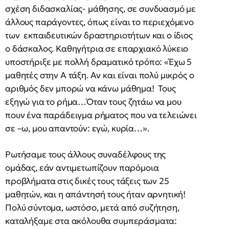
σχέση διδασκαλίας- μάθησης, σε συνδυασμό με
άλλους παράγοντες, όπως είναι το περιεχόμενο
των εκπαιδευτικών δραστηριοτήτων και ο ίδιος
ο δάσκαλος. Καθηγήτρια σε επαρχιακό λύκειο
υποστήριξε με πολλή δραματικό τρόπο: «Έχω 5
μαθητές στην Α τάξη. Αν και είναι πολύ μικρός ο
αριθμός δεν μπορώ να κάνω μάθημα! Τους
εξηγώ για το ρήμα…Όταν τους ζητάω να μου
πουν ένα παράδειγμα ρήματος που να τελειώνει
σε –ω, μου απαντούν: εγώ, κυρία…».
Ρωτήσαμε τους άλλους συναδέλφους της
ομάδας, εάν αντιμετωπίζουν παρόμοια
προβλήματα στις δικές τους τάξεις των 25
μαθητών, και η απάντησή τους ήταν αρνητική!
Πολύ σύντομα, ωστόσο, μετά από συζήτηση,
καταλήξαμε στα ακόλουθα συμπεράσματα: