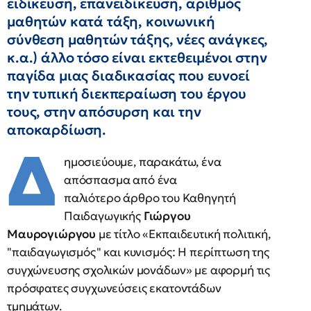
ειδίκευση, επανειδίκευση, αριθμός
μαθητών κατά τάξη, κοινωνική
σύνθεση μαθητών τάξης, νέες ανάγκες,
κ.α.) άλλο τόσο είναι εκτεθειμένοι στην
παγίδα μιας διαδικασίας που ευνοεί
την τυπική διεκπεραίωση του έργου
τους, στην απόσυρση και την
αποκαρδίωση.
Δ
ημοσιεύουμε, παρακάτω, ένα
απόσπασμα από ένα
παλιότερο άρθρο του Καθηγητή
Παιδαγωγικής
Γιώργου
Μαυρογιώργου
με τίτλο «Εκπαιδευτική πολιτική,
"παιδαγωγισμός" και κυνισμός: Η περίπτωση της
συγχώνευσης σχολικών μονάδων» με αφορμή τις
πρόσφατες συγχωνεύσεις εκατοντάδων
τμημάτων.