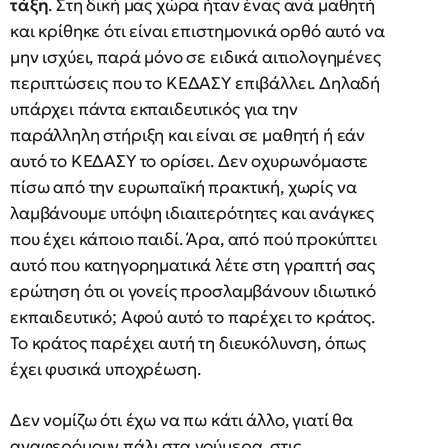
τάξη
. Στη δική μας χώρα ήταν ένας ανά μαθητή
και κρίθηκε ότι είναι επιστημονικά ορθό αυτό να
μην ισχύει, παρά μόνο σε ειδικά αιτιολογημένες
περιπτώσεις που το ΚΕΔΑΣΥ επιβάλλει. Δηλαδή
υπάρχει πάντα εκπαιδευτικός για την
παράλληλη στήριξη και είναι σε μαθητή ή εάν
αυτό το ΚΕΔΑΣΥ το ορίσει. Δεν οχυρωνόμαστε
πίσω από την ευρωπαϊκή πρακτική, χωρίς να
λαμβάνουμε υπόψη ιδιαιτερότητες και ανάγκες
που έχει κάποιο παιδί. Άρα, από πού προκύπτει
αυτό που κατηγορηματικά λέτε στη γραπτή σας
ερώτηση ότι οι γονείς προσλαμβάνουν ιδιωτικό
εκπαιδευτικό; Αφού αυτό το παρέχει το κράτος.
Το κράτος παρέχει αυτή τη διευκόλυνση, όπως
έχει φυσικά υποχρέωση.
Δεν νομίζω ότι έχω να πω κάτι άλλο, γιατί θα
αναφερόμουν πάλι στα νούμερα, στις