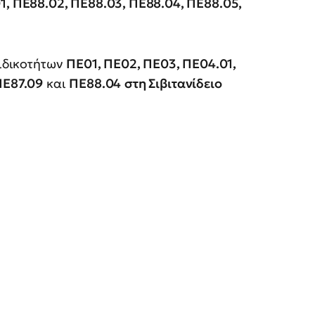
01, ΠΕ88.02, ΠΕ88.03, ΠΕ88.04, ΠΕ88.05,
ιδικοτήτων
ΠΕ01, ΠΕ02, ΠΕ03, ΠΕ04.01,
ΠΕ87.09
και
ΠΕ88.04
στη Σιβιτανίδειο