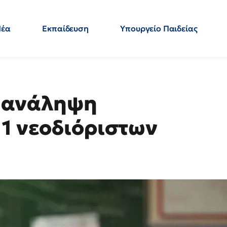
Νέα
Εκπαίδευση
Υπουργείο Παιδείας
 Εκπαιδευτικών
Μεταπτυχιακά
Πολιτική
Κόσμος
- Απαντήσεις
η ανάληψη
11 νεοδιόριστων