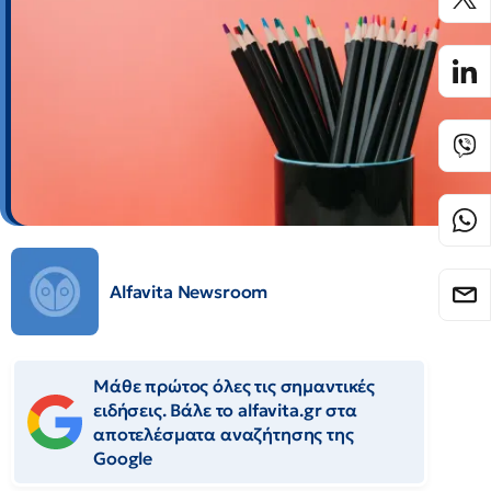
Alfavita Newsroom
Μάθε πρώτος όλες τις σημαντικές
ειδήσεις. Βάλε το alfavita.gr στα
αποτελέσματα αναζήτησης της
Google