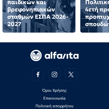
παιδικών και
Πολιτικ
βρεφονηπιακών
4ετή π
σταθμών ΕΣΠΑ 2026-
προπτυ
2027
σπουδώ
Όροι Χρήσης
Επικοινωνία
Πολιτική απορρήτου