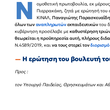
Ν
ομοθετική πρωτοβουλία, εκ μέρους
Πιερρακάκη, ζητά με ερώτησή του 
ΚΙΝΑΛ,
Παναγιώτης Παρασκευαΐδη
όλων των
αναπληρωτών
εκπαιδευτικών
του δ
κυβέρνηση προσέλαβε με
καθυστέρηση τριώ
θεωρείται η προϋπηρεσία αυτή, πλήρους διδα
Ν.4589/2019, και
να τους στερεί τον
διορισμό
Η ερώτηση του βουλευτή τ
Προς :
τον Υπουργό Παιδείας, Θρησκευμάτων και Αθ