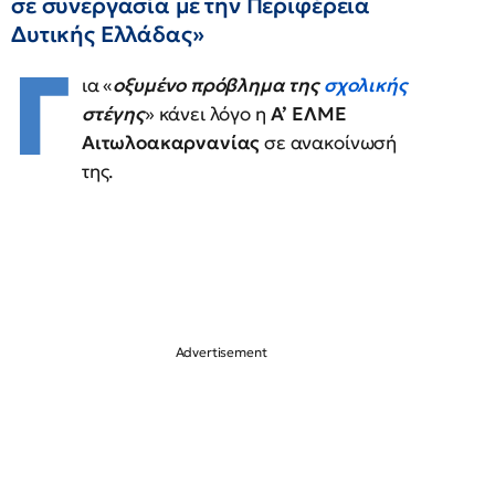
σε συνεργασία με την Περιφέρεια
Δυτικής Ελλάδας»
Γ
ια «
οξυμένο πρόβλημα της
σχολικής
στέγης
» κάνει λόγο η
Α’ ΕΛΜΕ
Αιτωλοακαρνανίας
σε ανακοίνωσή
της.