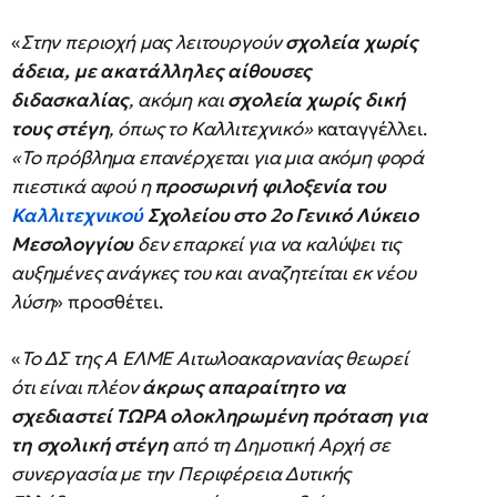
«
Στην περιοχή μας λειτουργούν
σχολεία χωρίς
άδεια, με ακατάλληλες αίθουσες
διδασκαλίας
, ακόμη και
σχολεία χωρίς δική
τους στέγη
, όπως το Καλλιτεχνικό»
καταγγέλλει.
«Το πρόβλημα επανέρχεται για μια ακόμη φορά
πιεστικά αφού η
προσωρινή φιλοξενία του
Καλλιτεχνικού
Σχολείου στο 2ο Γενικό Λύκειο
Μεσολογγίου
δεν επαρκεί για να καλύψει τις
αυξημένες ανάγκες του και αναζητείται εκ νέου
λύση
» προσθέτει.
«
Το ΔΣ της Α ΕΛΜΕ Αιτωλοακαρνανίας θεωρεί
ότι είναι πλέον
άκρως απαραίτητο να
σχεδιαστεί ΤΩΡΑ ολοκληρωμένη πρόταση για
τη σχολική στέγη
από τη Δημοτική Αρχή σε
συνεργασία με την Περιφέρεια Δυτικής