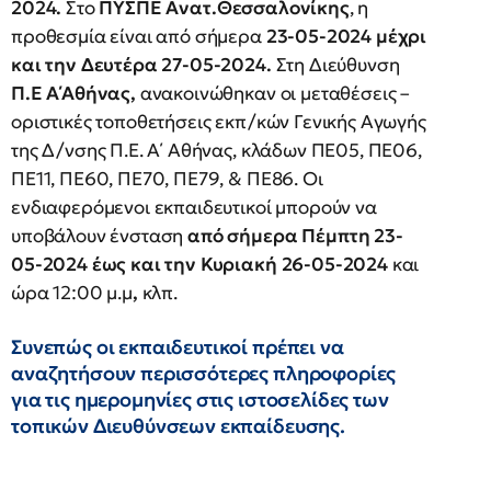
2024.
Στο
ΠΥΣΠΕ Ανατ.Θεσσαλονίκης
, η
προθεσμία είναι από σήμερα
23-05-2024 μέχρι
και την Δευτέρα 27-05-2024.
Στη Διεύθυνση
Π.Ε Α΄Αθήνας,
ανακοινώθηκαν οι μεταθέσεις –
οριστικές τοποθετήσεις εκπ/κών Γενικής Αγωγής
της Δ/νσης Π.Ε. Α΄ Αθήνας, κλάδων ΠΕ05, ΠΕ06,
ΠΕ11, ΠΕ60, ΠΕ70, ΠΕ79, & ΠΕ86. Οι
ενδιαφερόμενοι εκπαιδευτικοί μπορούν να
υποβάλουν ένσταση
από σήμερα Πέμπτη 23-
05-2024 έως και την Κυριακή 26-05-2024
και
ώρα 12:00 μ.μ
,
κλπ.
Συνεπώς οι εκπαιδευτικοί πρέπει να
αναζητήσουν περισσότερες πληροφορίες
για τις ημερομηνίες στις ιστοσελίδες των
τοπικών Διευθύνσεων εκπαίδευσης.