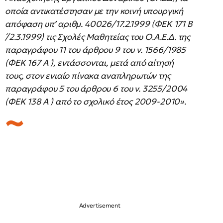
οποία αντικατέστησαν με την κοινή υπουργική
απόφαση υπ’ αριθμ. 40026/17.2.1999 (ΦΕΚ 171 Β
́/2.3.1999) τις Σχολές Μαθητείας του Ο.Α.Ε.Δ. της
παραγράφου 11 του άρθρου 9 του ν. 1566/1985
(ΦΕΚ 167 Α ́), εντάσσονται, μετά από αίτησή
τους, στον ενιαίο πίνακα αναπληρωτών της
παραγράφου 5 του άρθρου 6 του ν. 3255/2004
(ΦΕΚ 138 Α ́) από το σχολικό έτος 2009-2010».