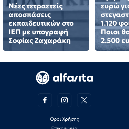
Νέες τετραετείς
ευρώ γι
αποσπάσεις
στεγαστ
εκπαιδευτικών στο
1.120 φο
ΙΕΠ με υπογραφή
Ποιοι θ
Σοφίας Ζαχαράκη
2.500 ε
Όροι Χρήσης
Επικοινωνία