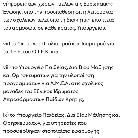
vi) φορείς των χωρών –μελών της Ευρωπαϊκής
Ένωσης, υπό την προϋπόθεση ότι η λειτουργία
των σχολείων τελεί υπό τη διοικητική εποπτεία
του αρμόδιου, σε κάθε κράτος, Υπουργείου,
vii) το Υπουργείο Πολιτισμού και Τουρισμού για
τα Τ.Ε.Ε. του Ο.Τ.Ε.Κ. και
viii) το Υπουργείο Παιδείας, Δια Βίου Μάθησης
και Θρησκευμάτων για την υλοποίηση
προγραμμάτων για Α.Μ.Ε.Α. στις σχολικές
μονάδες του Εθνικού Ιδρύματος
Απροσάρμοστων Παίδων Κρήτης,
ix) το Υπουργείο Παιδείας, Δια Βίου Μάθησης και
Θρησκευμάτων, για υπηρεσίες που
προσφέρθηκαν στο πλαίσιο εφαρμογής