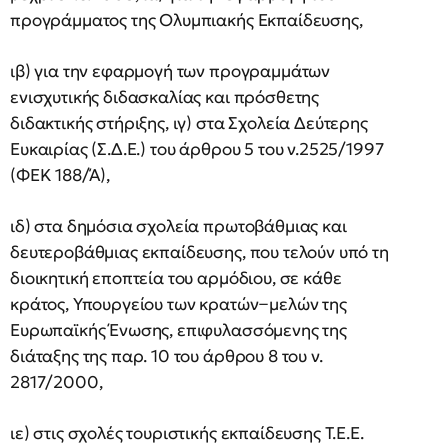
προγράμματος της Ολυμπιακής Εκπαίδευσης,
ιβ) για την εφαρμογή των προγραμμάτων
ενισχυτικής διδασκαλίας και πρόσθετης
διδακτικής στήριξης, ιγ) στα Σχολεία Δεύτερης
Ευκαιρίας (Σ.Δ.Ε.) του άρθρου 5 του ν.2525/1997
(ΦΕΚ 188/Ά),
ιδ) στα δημόσια σχολεία πρωτοβάθμιας και
δευτεροβάθμιας εκπαίδευσης, που τελούν υπό τη
διοικητική εποπτεία του αρμόδιου, σε κάθε
κράτος, Υπουργείου των κρατών−μελών της
Ευρωπαϊκής Ένωσης, επιφυλασσόμενης της
διάταξης της παρ. 10 του άρθρου 8 του ν.
2817/2000,
ιε) στις σχολές τουριστικής εκπαίδευσης Τ.Ε.Ε.