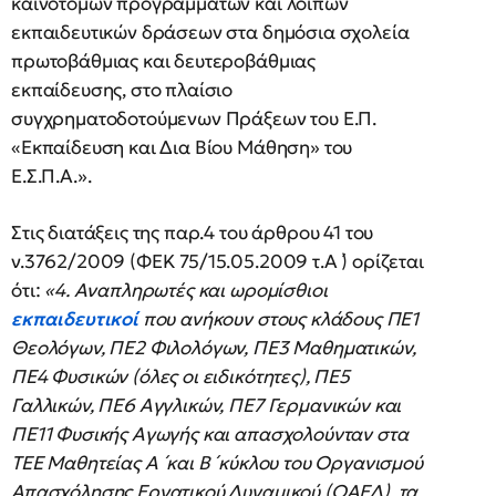
καινοτόμων προγραμμάτων και λοιπών
εκπαιδευτικών δράσεων στα δημόσια σχολεία
πρωτοβάθμιας και δευτεροβάθμιας
εκπαίδευσης, στο πλαίσιο
συγχρηματοδοτούμενων Πράξεων του Ε.Π.
«Εκπαίδευση και Δια Βίου Μάθηση» του
Ε.Σ.Π.Α.».
Στις διατάξεις της παρ.4 του άρθρου 41 του
ν.3762/2009 (ΦΕΚ 75/15.05.2009 τ.Α ́) ορίζεται
ότι:
«4. Αναπληρωτές και ωρομίσθιοι
εκπαιδευτικοί
που ανήκουν στους κλάδους ΠΕ1
Θεολόγων, ΠΕ2 Φιλολόγων, ΠΕ3 Μαθηματικών,
ΠΕ4 Φυσικών (όλες οι ειδικότητες), ΠΕ5
Γαλλικών, ΠΕ6 Αγγλικών, ΠΕ7 Γερμανικών και
ΠΕ11 Φυσικής Αγωγής και απασχολούνταν στα
TEE Μαθητείας Α ́ και Β ́ κύκλου του Οργανισμού
Απασχόλησης Εργατικού Δυναμικού (ΟΑΕΔ), τα