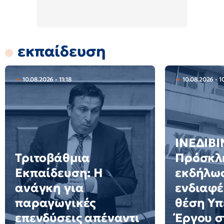
εκπαίδευση
10.08.2026 - 11:18
10.08.2026 - 1
ΙΝΕΔΙΒΙ
Τριτοβάθμια
Πρόσκλ
Εκπαίδευση: Η
εκδήλω
ανάγκη για
ενδιαφέ
παραγωγικές
θέση Υ
επενδύσεις απέναντι
Έργου σ