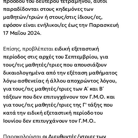
προόδου του δευτέρου τετραμήνου, αυτοί
παραδίδονται στους κηδεμόνες των
μαθητών/τριών ή στους/στις ίδιους/ες,
εφόσον είναι ενήλικοι/ες έως την Παρασκευή
17 Μαΐου 2024
.
Επίσης, προβλέπεται
ειδική εξεταστική
περίοδος στις αρχές του Σεπτεμβρίου, για
τους/τις μαθητές/τριες που απουσιάζουν
δικαιολογημένα από την εξέταση μαθήματος
λόγω ασθενείας ή άλλου αποχρώντος λόγου,
για τους/τις μαθητές/τριες των Α΄ και Β΄
τάξεων που δεν επιτυγχάνουν τον Γ.Μ.Ο. και
για τους/τις μαθητές/τριες της Γ' τάξης που
κατά την ειδική εξεταστική περίοδο του
Ιουνίου δεν επιτυγχάνουν τον Γ.Μ.Ο.
.
Παρακαλούνται
οι Διευθυντές/ντριες των