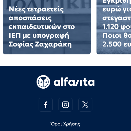
Εγκρίθη
Νέες τετραετείς
ευρώ γι
αποσπάσεις
στεγαστ
εκπαιδευτικών στο
1.120 φο
ΙΕΠ με υπογραφή
Ποιοι θ
Σοφίας Ζαχαράκη
2.500 ε
Όροι Χρήσης