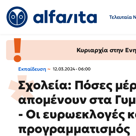
Τελευταία 
Προσλήψεις
Ερωτήσεις 
Κυριαρχία στην Ενημ
Εκπαίδευση
12.03.2024 - 06:00
Σχολεία: Πόσες μέ
απομένουν στα Γυμ
- Οι ευρωεκλογές κ
προγραμματισμός