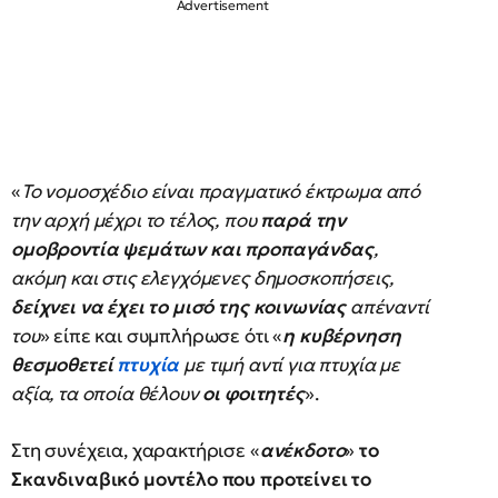
«
Το νομοσχέδιο είναι πραγματικό έκτρωμα από
την αρχή μέχρι το τέλος, που
παρά την
ομοβροντία ψεμάτων και προπαγάνδας
,
ακόμη και στις ελεγχόμενες δημοσκοπήσεις,
δείχνει να έχει το μισό της κοινωνίας
απέναντί
του
» είπε και συμπλήρωσε ότι «
η κυβέρνηση
θεσμοθετεί
πτυχία
με τιμή αντί για πτυχία με
αξία, τα οποία θέλουν
οι φοιτητές
».
Στη συνέχεια, χαρακτήρισε «
ανέκδοτο
»
το
Σκανδιναβικό μοντέλο που προτείνει το