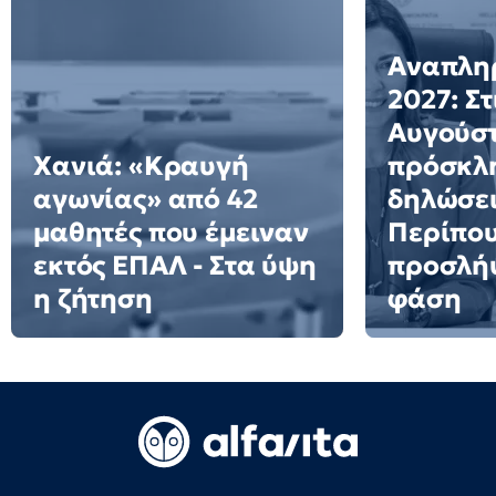
Αναπλη
2027: Στ
Αυγούστ
Χανιά: «Κραυγή
πρόσκλη
αγωνίας» από 42
δηλώσει
μαθητές που έμειναν
Περίπου
εκτός ΕΠΑΛ - Στα ύψη
προσλήψ
η ζήτηση
φάση