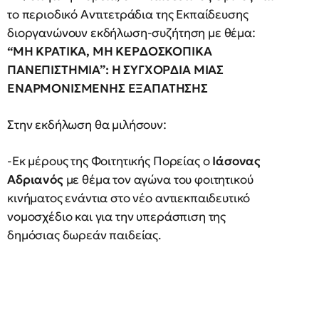
το περιοδικό Αντιτετράδια της Εκπαίδευσης
διοργανώνουν εκδήλωση-συζήτηση με θέμα:
“MH KPATIKA, MH KEPΔOΣKOΠIKA
ΠANEΠIΣTHMIA”: H ΣYΓXOPΔIA MIAΣ
ENAPMONIΣMENHΣ EΞAΠATHΣHΣ
Στην εκδήλωση θα μιλήσουν:
-Εκ μέρους της Φοιτητικής Πορείας ο
Ιάσονας
Αδριανός
με θέμα τον αγώνα του φοιτητικού
κινήματος ενάντια στο νέο αντιεκπαιδευτικό
νομοσχέδιο και για την υπεράσπιση της
δημόσιας δωρεάν παιδείας.