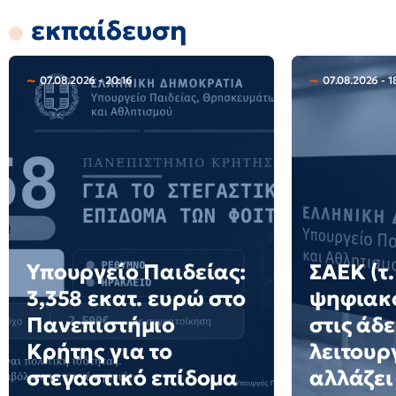
εκπαίδευση
07.08.2026 - 20:16
07.08.2026 - 1
Υπουργείο Παιδείας:
ΣΑΕΚ (τ.
3,358 εκατ. ευρώ στο
ψηφιακό
Πανεπιστήμιο
στις άδε
Κρήτης για το
λειτουργ
στεγαστικό επίδομα
αλλάζει