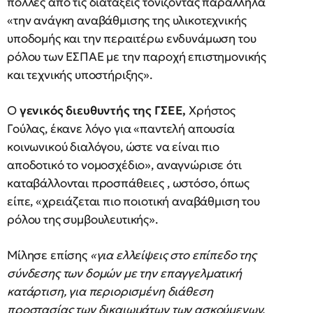
πολλές από τις διατάξεις τονίζοντας παράλληλα
«την ανάγκη αναβάθμισης της υλικοτεχνικής
υποδομής και την περαιτέρω ενδυνάμωση του
ρόλου των ΕΣΠΑΕ με την παροχή επιστημονικής
και τεχνικής υποστήριξης».
Ο
γενικός διευθυντής της ΓΣΕΕ,
Χρήστος
Γούλας, έκανε λόγο για «παντελή απουσία
κοινωνικού διαλόγου, ώστε να είναι πιο
αποδοτικό το νομοσχέδιο», αναγνώρισε ότι
καταβάλλονται προσπάθειες , ωστόσο, όπως
είπε, «χρειάζεται πιο ποιοτική αναβάθμιση του
ρόλου της συμβουλευτικής».
Μίλησε επίσης
«για ελλείψεις στο επίπεδο της
σύνδεσης των δομών με την επαγγελματική
κατάρτιση, για περιορισμένη διάθεση
προστασίας των δικαιωμάτων των ασκούμενων,