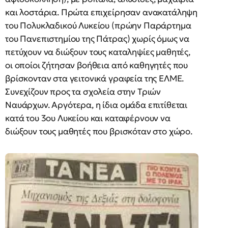
και λοστάρια. Πρώτα επιχείρησαν ανακατάληψη
του Πολυκλαδικού Λυκείου (πρώην Παράρτημα
του Πανεπιστημίου της Πάτρας) χωρίς όμως να
πετύχουν να διώξουν τους καταληψίες μαθητές,
οι οποίοι ζήτησαν βοήθεια από καθηγητές που
βρίσκονταν στα γειτονικά γραφεία της EΛME.
Συνεχίζουν προς τα σχολεία στην Tριών
Nαυάρχων. Aργότερα, η ίδια ομάδα επιτίθεται
κατά του 3ου Λυκείου και καταφέρνουν να
διώξουν τους μαθητές που βρισκόταν στο χώρο.