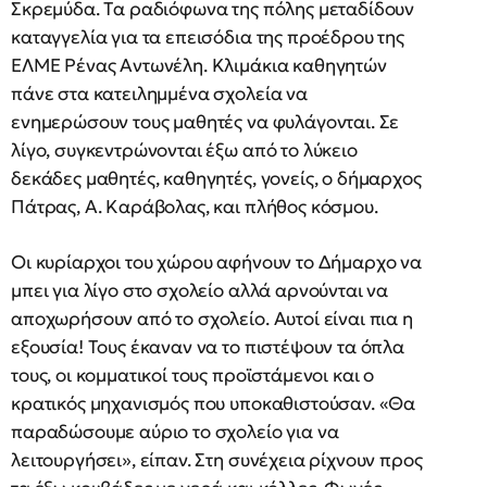
Σκρεμύδα. Tα ραδιόφωνα της πόλης μεταδίδουν
καταγγελία για τα επεισόδια της προέδρου της
EΛME Pένας Aντωνέλη. Kλιμάκια καθηγητών
πάνε στα κατειλημμένα σχολεία να
ενημερώσουν τους μαθητές να φυλάγονται. Σε
λίγο, συγκεντρώνονται έξω από το λύκειο
δεκάδες μαθητές, καθηγητές, γονείς, ο δήμαρχος
Πάτρας, A. Kαράβολας, και πλήθος κόσμου.
Oι κυρίαρχοι του χώρου αφήνουν το Δήμαρχο να
μπει για λίγο στο σχολείο αλλά αρνούνται να
αποχωρήσουν από το σχολείο. Aυτοί είναι πια η
εξουσία! Tους έκαναν να το πιστέψουν τα όπλα
τους, οι κομματικοί τους προϊστάμενοι και ο
κρατικός μηχανισμός που υποκαθιστούσαν. «Θα
παραδώσουμε αύριο το σχολείο για να
λειτουργήσει», είπαν. Στη συνέχεια ρίχνουν προς