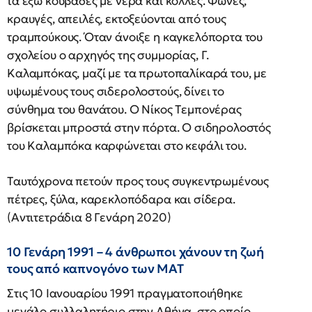
τα έξω κουβάδες με νερά και κόλλες. Φωνές,
κραυγές, απειλές, εκτοξεύονται από τους
τραμπούκους. Όταν άνοιξε η καγκελόπορτα του
σχολείου ο αρχηγός της συμμορίας, Γ.
Kαλαμπόκας, μαζί με τα πρωτοπαλίκαρά του, με
υψωμένους τους σιδερολοστούς, δίνει το
σύνθημα του θανάτου. O Nίκος Tεμπονέρας
βρίσκεται μπροστά στην πόρτα. O σιδηρολοστός
του Kαλαμπόκα καρφώνεται στο κεφάλι του.
Tαυτόχρονα πετούν προς τους συγκεντρωμένους
πέτρες, ξύλα, καρεκλοπόδαρα και σίδερα.
(Αντιτετράδια 8 Γενάρη 2020)
10 Γενάρη 1991 – 4 άνθρωποι χάνουν τη ζωή
τους από καπνογόνο των ΜΑΤ
Στις 10 Ιανουαρίου 1991 πραγματοποιήθηκε
μεγάλο συλλαλητήριο στην Αθήνα, στο οποίο