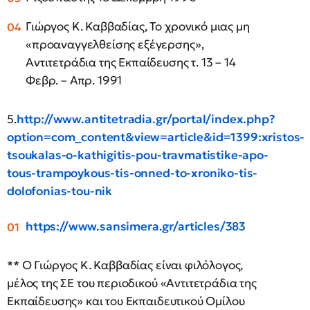
Γιώργος Κ. Καββαδίας, Το χρονικό μιας μη
«προαναγγελθείσης εξέγερσης»,
Αντιτετράδια της Εκπαίδευσης τ. 13 – 14
Φεβρ. – Απρ. 1991
5.
http://www.antitetradia.gr/portal/index.php?
option=com_content&view=article&id=1399:xristos-
tsoukalas-o-kathigitis-pou-travmatistike-apo-
tous-trampoykous-tis-onned-to-xroniko-tis-
dolofonias-tou-nik
https://www.sansimera.gr/articles/383
** Ο Γιώργος Κ. Καββαδίας είναι φιλόλογος,
μέλος της ΣΕ του περιοδικού «Αντιτετράδια της
Εκπαίδευσης» και του Εκπαιδευτικού Ομίλου