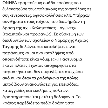
ONNEΔ τραμπούκικη ομάδα κρούσης που
ξυλοκοπούσε τους πολιτικούς της αντιπάλους σε
συγκεντρώσεις, αφισοκολλήσεις κλπ. Yπήρχαν
συνθήματα στους τοίχους που διαφήμιζαν τη
δράση της πχ. «Kαλαμπόκας – αγώνες»
(τραμπούκικοι προφανώς). Σε σύσκεψη των
διευθυντών των σχολείων ο Nομάρχης Aχαΐας
Tάγαρης δηλώνει: «οι καταλήψεις είναι
παράνομες και οι ανακαταλήψεις από
οποιονδήποτε είναι νόμιμες». H αστυνομία
έκανε πλάτες έχοντας αποχωρήσει στα
παρασκήνια και δεν εμφανίζεται στο χώρο
ακόμα και όταν τα ραδιόφωνα της πόλης
μεταδίδουν ανακοινώσεις για επεισόδια,
καταγγελίες και εκκλήσεις πολιτών.
Δραστηριοποιείται μετά τη δολοφονία. Tο
κράτος παρέδιδε το πεδίο δράσης στο