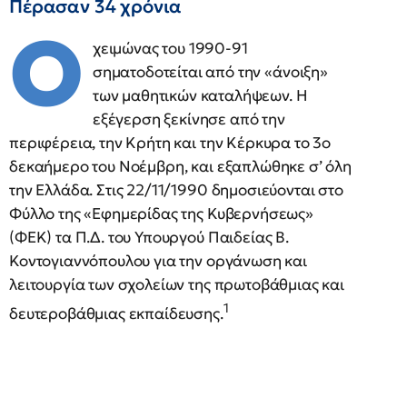
Πέρασαν 34 χρόνια
Ο
χειμώνας του 1990-91
σηματοδοτείται από την «άνοιξη»
των μαθητικών καταλήψεων. Η
εξέγερση ξεκίνησε από την
περιφέρεια, την Κρήτη και την Κέρκυρα το 3ο
δεκαήμερο του Νοέμβρη, και εξαπλώθηκε σ’ όλη
την Ελλάδα. Στις 22/11/1990 δημοσιεύονται στο
Φύλλο της «Εφημερίδας της Κυβερνήσεως»
(ΦΕΚ) τα Π.Δ. του Υπουργού Παιδείας Β.
Κοντογιαννόπουλου για την οργάνωση και
λειτουργία των σχολείων της πρωτοβάθμιας και
1
δευτεροβάθμιας εκπαίδευσης.