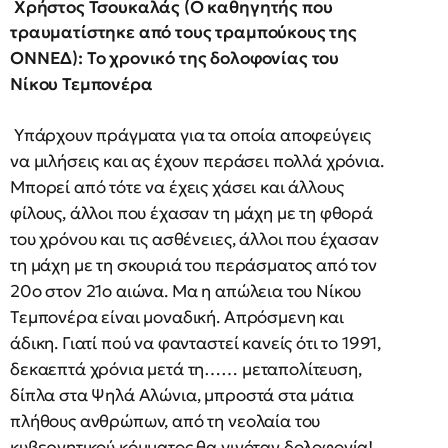
Χρήστος Τσουκαλάς (Ο καθηγητής που
τραυματίστηκε από τους τραμπούκους της
ΟΝΝΕΔ): Το χρονικό της δολοφονίας του
Νίκου Τεμπονέρα
Yπάρχουν πράγματα για τα οποία αποφεύγεις
να μιλήσεις και ας έχουν περάσει πολλά χρόνια.
Mπορεί από τότε να έχεις χάσει και άλλους
φίλους, άλλοι που έχασαν τη μάχη με τη φθορά
του χρόνου και τις ασθένειες, άλλοι που έχασαν
τη μάχη με τη σκουριά του περάσματος από τον
20ο στον 21ο αιώνα. Mα η απώλεια του Nίκου
Tεμπονέρα είναι μοναδική. Aπρόσμενη και
άδικη. Γιατί πού να φανταστεί κανείς ότι το 1991,
δεκαεπτά χρόνια μετά τη…… μεταπολίτευση,
δίπλα στα Ψηλά Aλώνια, μπροστά στα μάτια
πλήθους ανθρώπων, από τη νεολαία του
κυβερνητικού κόμματος θα γινόταν δολοφονία!