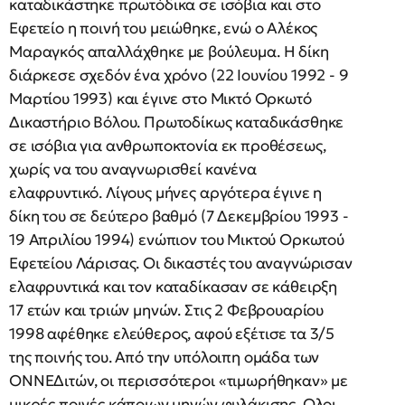
καταδικάστηκε πρωτόδικα σε ισόβια και στο
Εφετείο η ποινή του μειώθηκε, ενώ ο Αλέκος
Μαραγκός απαλλάχθηκε με βούλευμα. Η δίκη
διάρκεσε σχεδόν ένα χρόνο (22 Ιουνίου 1992 - 9
Μαρτίου 1993) και έγινε στο Μικτό Ορκωτό
Δικαστήριο Βόλου. Πρωτοδίκως καταδικάσθηκε
σε ισόβια για ανθρωποκτονία εκ προθέσεως,
χωρίς να του αναγνωρισθεί κανένα
ελαφρυντικό. Λίγους μήνες αργότερα έγινε η
δίκη του σε δεύτερο βαθμό (7 Δεκεμβρίου 1993 -
19 Απριλίου 1994) ενώπιον του Μικτού Ορκωτού
Εφετείου Λάρισας. Οι δικαστές του αναγνώρισαν
ελαφρυντικά και τον καταδίκασαν σε κάθειρξη
17 ετών και τριών μηνών. Στις 2 Φεβρουαρίου
1998 αφέθηκε ελεύθερος, αφού εξέτισε τα 3/5
της ποινής του. Από την υπόλοιπη ομάδα των
ΟΝΝΕΔιτών, οι περισσότεροι «τιμωρήθηκαν» με
μικρές ποινές κάποιων μηνών φυλάκισης. Ολοι