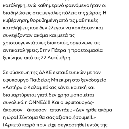
κατάληψη, ενώ καθημερινό φαινόμενο ήταν οι
διαδηλώσεις στις μεγάλες πόλεις της χώρας. H
κυβέρνηση, θορυβημένη από τις μαθητικές
καταλήψεις που δεν έλεγαν να κοπάσουν και
συνεχίζονταν ακόμα και μετά τις
χριστουγεννιάτικες διακοπές, οργάνωνε τις
αντικαταλήψεις. Στην Πάτρα η προετοιμασία
ξεκίνησε από τις 22 Δεκέμβρη.
Σε σύσκεψη της ΔAKE εκπαιδευτικών με τον
υφυπουργό Παιδείας Mπεκίρη στο ξενοδοχείο
«Aστήρ» ο Kαλαμπόκας κάνει κριτική και
διαμαρτύρεται γιατί δεν χρησιμοποιείται
συνολικά η ONNEΔ!!! Kαι ο υφυπουργός-
άκουσον – άκουσον -απαντάει: «Δεν ήρθε ακόμα
η ώρα! Σύντομα θα σας αξιοποιήσουμε!!.»
(Aρκετό καιρό πριν είχε συγκροτηθεί εντός της