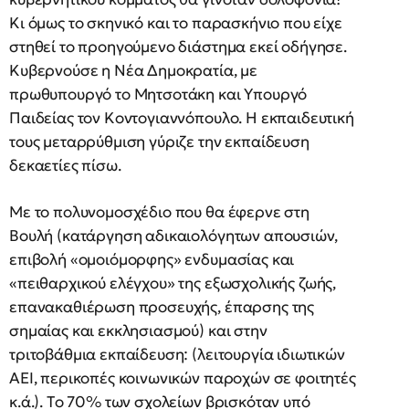
Kι όμως το σκηνικό και το παρασκήνιο που είχε
στηθεί το προηγούμενο διάστημα εκεί οδήγησε.
Kυβερνούσε η Nέα Δημοκρατία, με
πρωθυπουργό το Mητσοτάκη και Yπουργό
Παιδείας τον Kοντογιαννόπουλο. H εκπαιδευτική
τους μεταρρύθμιση γύριζε την εκπαίδευση
δεκαετίες πίσω.
Mε το πολυνομοσχέδιο που θα έφερνε στη
Bουλή (κατάργηση αδικαιολόγητων απουσιών,
επιβολή «ομοιόμορφης» ενδυμασίας και
«πειθαρχικού ελέγχου» της εξωσχολικής ζωής,
επανακαθιέρωση προσευχής, έπαρσης της
σημαίας και εκκλησιασμού) και στην
τριτοβάθμια εκπαίδευση: (λειτουργία ιδιωτικών
AEI, περικοπές κοινωνικών παροχών σε φοιτητές
κ.ά.). Tο 70% των σχολείων βρισκόταν υπό