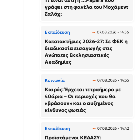
Τι είναι αυτή η ...Papara που
γράφει στη φανέλα του Μοχάμεντ
Σαλάχ;
Εκπαίδευση
07.08.2026 - 14:56
Κατατακτήριες 2026-27: Σε ΦΕΚ η
διαδικασία εισαγωγής στις
Ανώτατες Εκκλησιαστικές
Ακαδημίες
Κοινωνία
07.08.2026 - 14:55
Καιρός: Έρχεται τετραήμερο με
40άρια – Οι περιοχές που θα
«βράσουν» και ο αυξημένος
κίνδυνος φωτιάς
Εκπαίδευση
07.08.2026 - 14:42
Προϊστάμενοι ΚΕΔΑΣΥ: