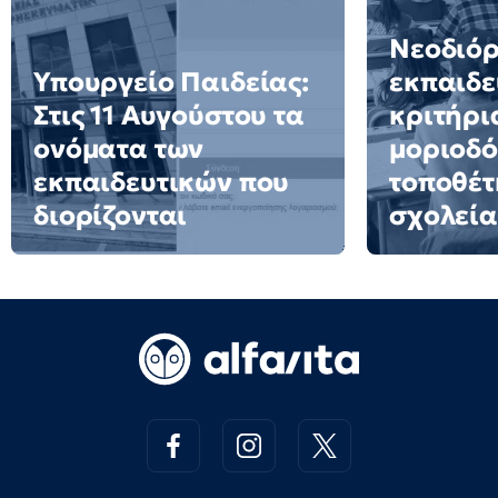
Νεοδιόρ
Υπουργείο Παιδείας:
εκπαιδε
Στις 11 Αυγούστου τα
κριτήρι
ονόματα των
μοριοδό
εκπαιδευτικών που
τοποθέτ
διορίζονται
σχολεία