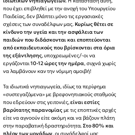
ιδιωτικών νηπιαγωγείων.
Η κατάσταση αυτή,
που έχει επιβληθεί με την ανοχή του Υπουργείου
Παιδείας, δεν βλάπτει μόνο τις εργασιακές
σχέσεις των συναδέλφων μας.
Κυρίως θέτει σε
κίνδυνο την υγεία και την ασφάλεια των
παιδιών που διδάσκονται και εποπτεύονται
από εκπαιδευτικούς που βρίσκονται στα όρια
της εξάντλησης
, υποχρεωμένες/-οι να
εργάζονται
10-12 ώρες την ημέρα
, συχνά χωρίς
να λαμβάνουν καν την νόμιμη αμοιβή!
Τα ιδιωτικά νηπιαγωγεία, ιδίως τα περίφημα
«συστεγαζόμενα» με βρεφονηπιακούς σταθμούς
που εδρεύουν στις γειτονιές,
είναι εστίες
βαρύτατης παρανομίας
με τις εποπτικές αρχές
είτε να αγνοούν είτε ακόμη και να βάζουν πλάτη
στην παραβατική δραστηριότητα.
Στο 80% και
πλέον των μονάδων
, οι συνάδελφοί μας