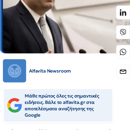
Alfavita Newsroom
Μάθε πρώτος όλες τις σημαντικές
ειδήσεις. Βάλε το alfavita.gr στα
αποτελέσματα αναζήτησης της
Google