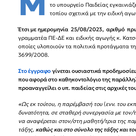
Μ
το υπουργείο Παιδείας εγκαινιάζ
τοπίου σχετικά με την ειδική αγω
Έτσι με ημερομηνία 25/08/2023, αριθμό πρ
γραμματέα ΠΕ-ΔΕ και ειδικής αγωγής κ. Κατ
οποίες υλοποιούν τα πολιτικά προτάγματα τη
3699/2008.
Στο έγγραφο
γίνεται ουσιαστικά προδημοσίευ
που αφορά στο καθηκοντολόγιο της παράλληλ
προαναγγείλει ο υπ. παιδείας στις αρχικές τ
«
Ως εκ τούτου, η παρέμβασή του
(
ενν. του ε
δυνατότητα, σε σταθερή συνεργασία με τον/τ
να αναφέρεται στον/στη μαθητή/τρια της παρ
τάξης,
καθώς και στο σύνολο της τάξης και το