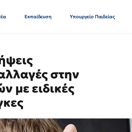
Νέα
Εκπαίδευση
Υπουργείο Παιδείας
 Εκπαιδευτικών
Μεταπτυχιακά
Πολιτική
Κόσμος
- Απαντήσεις
ήψεις
αλλαγές στην
ν με ειδικές
γκες