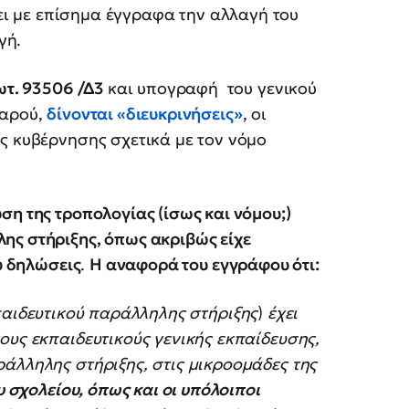
ει με επίσημα έγγραφα την αλλαγή του
γή.
ωτ. 93506 /Δ3
και υπογραφή του γενικού
σαρού,
δίνονται «διευκρινήσεις»
, οι
ς κυβέρνησης σχετικά με τον νόμο
ση της τροπολογίας (ίσως και νόμου;)
ης στήριξης, όπως ακριβώς είχε
ου δηλώσεις
.
Η αναφορά του εγγράφου ότι:
κπαιδευτικού παράλληλης στήριξης
)
έχει
ους εκπαιδευτικούς γενικής εκπαίδευσης,
άλληλης στήριξης, στις μικροομάδες της
υ σχολείου, όπως και οι υπόλοιποι