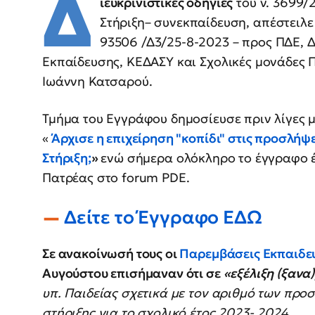
Δ
ιευκρινιστικές οδηγίες
του ν. 3699/
Στήριξη– συνεκπαίδευση, απέστειλε
93506 /Δ3/25-8-2023 – προς ΠΔΕ, Δ
Εκπαίδευσης, ΚΕΔΑΣΥ και Σχολικές μονάδες ΠΕ
Ιωάννη Κατσαρού.
Τμήμα του Εγγράφου δημοσίευσε πριν λίγες μέρ
«
Άρχισε η επιχείρηση "κοπίδι" στις προσλ
Στήριξη;
»
ενώ σήμερα ολόκληρο το έγγραφο έ
Πατρέας στο forum PDE.
Δείτε το Έγγραφο ΕΔΩ
Σε ανακοίνωσή τους οι
Παρεμβάσεις Εκπαιδε
Αυγούστου επισήμαναν ότι σε
«εξέλιξη (ξανα
υπ. Παιδείας σχετικά με τον αριθμό των πρ
στήριξης για το σχολικό έτος 2023- 2024.