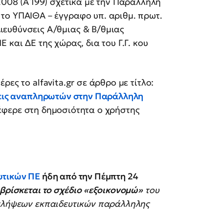
2008 (Α΄199) σχετικά με την Παράλληλη
 το ΥΠΑΙΘΑ – έγγραφο υπ. αριθμ. πρωτ.
ιευθύνσεις Α/θμιας & Β/θμιας
 και ΔΕ της χώρας, δια του Γ.Γ. κου
ες το alfavita.gr σε άρθρο με τίτλο:
ήψεις αναπληρωτών στην Παράλληλη
φερε στη δημοσιότητα ο χρήστης
υτικών ΠΕ
ήδη από την Πέμπτη 24
)βρίσκεται το σχέδιο «εξοικονομώ»
του
οσλήψεων εκπαιδευτικών παράλληλης