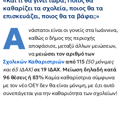
«Και τι θα γίνει τώρα; Ποιος θα
καθαρίζει τα σχολεία, ποιος θα τα
επισκευάζει, ποιος θα τα βάφει;»
Α
νάστατοι είναι οι γονείς στα Ιωάννινα,
καθώς ο δήμος της περιοχής
αποφάσισε, μεταξύ άλλων μειώσεων,
να
μειώσει τον αριθμό των
Σχολικών Καθαριστριών
από
115
(
50 μόνιμες
και 65 ΙΔΑΧ)
σε 19 ΙΔΑΧ
.
Μείωση δηλαδή κατά
96 θέσεις ή 83%
Καμία καθαρίστρια σύμφωνα
με τον νέο ΟΕΥ δεν θα είναι μόνιμη, με ό,τι αυτό
συνεπάγεται για την καθαριότητα των σχολείων!